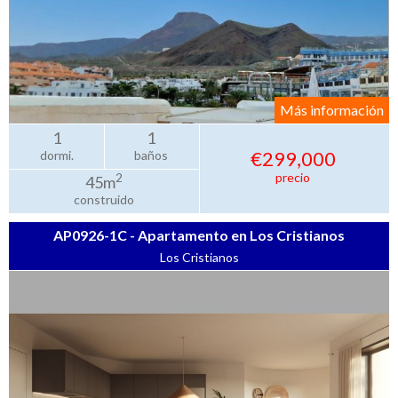
Más información
1
1
€299,000
dormi.
baños
precio
2
45m
construido
AP0926-1C - Apartamento en Los Cristianos
Los Cristianos