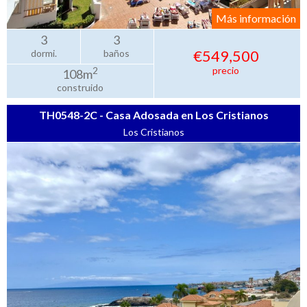
Más información
3
3
€549,500
dormi.
baños
precio
2
108m
construido
TH0548-2C - Casa Adosada en Los Cristianos
Los Cristianos