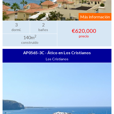
Más información
3
2
€620,000
dormi.
baños
precio
2
140m
construido
AP0565-3C - Ático en Los Cristianos
Los Cristianos