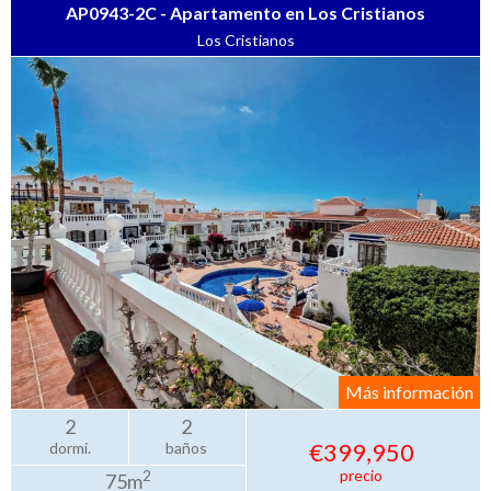
AP0943-2C - Apartamento en Los Cristianos
Los Cristianos
Más información
2
2
€399,950
dormi.
baños
precio
2
75m