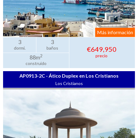
Más información
3
3
€649,950
dormi.
baños
precio
2
88m
construido
AP0913-2C - Ático Duplex en Los Cristianos
Los Cristianos