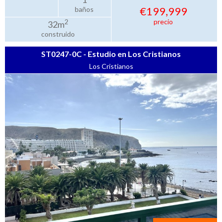
€199,999
baños
precio
2
32m
construido
ST0247-0C - Estudio en Los Cristianos
Los Cristianos