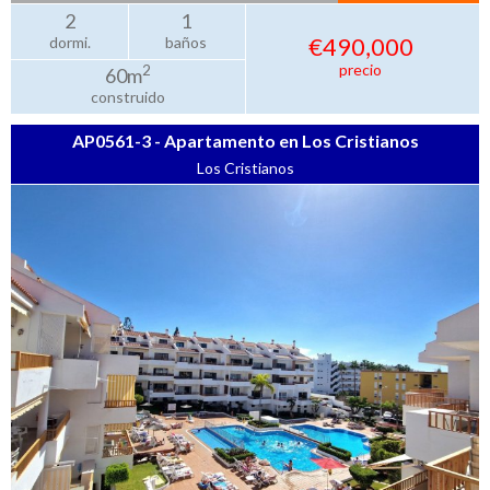
2
1
€490,000
dormi.
baños
precio
2
60m
construido
AP0561-3 - Apartamento en Los Cristianos
Los Cristianos