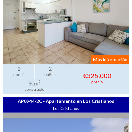
Más información
2
2
€325,000
dormi.
baños
precio
2
50m
construido
AP0944-2C - Apartamento en Los Cristianos
Los Cristianos