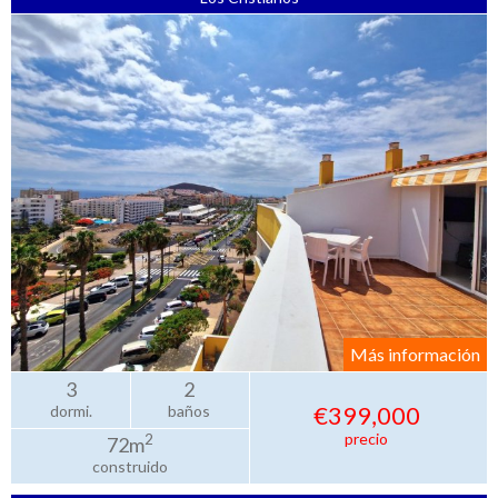
Más información
3
2
€399,000
dormi.
baños
precio
2
72m
construido