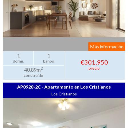
Más información
1
1
€301,950
dormi.
baños
precio
2
40.89m
construido
AP0928-2C - Apartamento en Los Cristianos
Los Cristianos