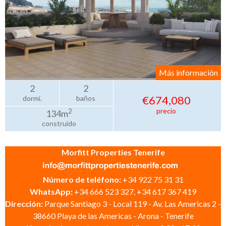
Más información
2
2
€674,080
dormi.
baños
precio
2
134m
construido
Morfitt Properties Tenerife
Número de teléfono:
+34 922 75 31 31
WhatsApp:
+34 666 523 327, +34 617 367 419
Dirección:
Parque Santiago 3 - Local 119 - Av. Las Americas 2 -
38660 Playa de las Americas - Arona - Tenerife