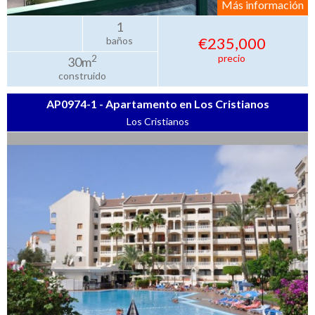
Más información
1
€235,000
baños
precio
2
30m
construido
AP0974-1 - Apartamento en Los Cristianos
Los Cristianos