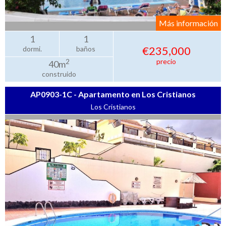
Más información
1
1
€235,000
dormi.
baños
precio
2
40m
construido
AP0903-1C - Apartamento en Los Cristianos
Los Cristianos