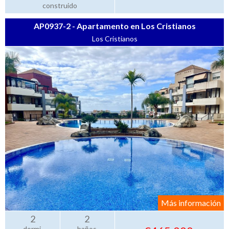
construido
AP0937-2 - Apartamento en Los Cristianos
Los Cristianos
Más información
2
2
dormi.
baños