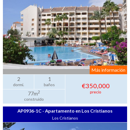
Más información
2
1
€350,000
dormi.
baños
precio
2
77m
construido
AP0936-1C - Apartamento en Los Cristianos
Los Cristianos