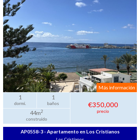
Más información
1
1
€350,000
dormi.
baños
precio
2
44m
construido
AP0558-3 - Apartamento en Los Cristianos
Los Cristianos