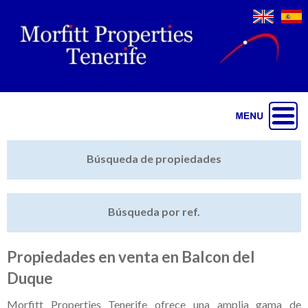
Jump to navigation
Inicio
Búsqueda de propiedades
Últimas propiedades
Búsqueda por ref.
Vender mi propiedad
Destacado
Propiedades en venta en Balcon del
Duque
Cartera
Morfitt Properties Tenerife ofrece una amplia gama de