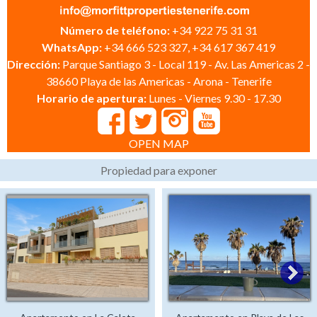
Número de teléfono:
+34 922 75 31 31
WhatsApp:
+34 666 523 327, +34 617 367 419
Dirección:
Parque Santiago 3 - Local 119 - Av. Las Americas 2 -
38660 Playa de las Americas - Arona - Tenerife
Horario de apertura:
Lunes - Viernes 9.30 - 17.30
OPEN MAP
Propiedad para exponer