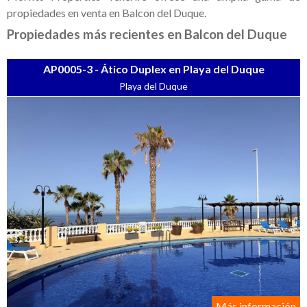
+
Contáctenos
propiedades en venta en Balcon del Duque.
Buscar propiedad
Propiedades más recientes en Balcon del Duque
AP0005-3 - Ático Duplex en Playa del Duque
Playa del Duque
Más información