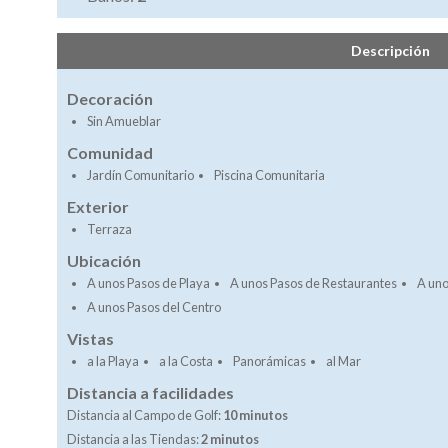
Descripción
Decoración
Sin Amueblar
Comunidad
Jardín Comunitario
Piscina Comunitaria
Exterior
Terraza
Ubicación
A unos Pasos de Playa
A unos Pasos de Restaurantes
A uno
A unos Pasos del Centro
Vistas
a la Playa
a la Costa
Panorámicas
al Mar
Distancia a facilidades
Distancia al Campo de Golf:
10 minutos
Distancia a las Tiendas:
2 minutos