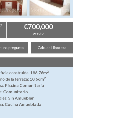
€700,000
2
o
precio
r una pregunta
Calc. de Hipoteca
2
ficie construida:
186.76m
2
o de la terraza:
10.66m
na:
Piscina Comunitaria
n:
Comunitario
les:
Sin Amueblar
na:
Cocina Amueblada