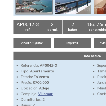
AP0042-3
2
2
186.76m
ref.
dormi.
baños
construid
Añadir / Quitar
Imprimir
Envia
Info básica
Referencia:
AP0042-3
Super
Tipo:
Apartamento
Tamañ
Estado:
En Venta
Pisci
Precio:
€700,000
Jardí
Ubicación:
Adeje
Mueb
Complejo:
Villamar
Coci
Dormitorios:
2
Baños:
2