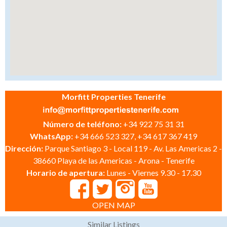
Morfitt Properties Tenerife
Número de teléfono:
+34 922 75 31 31
WhatsApp:
+34 666 523 327, +34 617 367 419
Dirección:
Parque Santiago 3 - Local 119 - Av. Las Americas 2 -
38660 Playa de las Americas - Arona - Tenerife
Horario de apertura:
Lunes - Viernes 9.30 - 17.30
OPEN MAP
Similar Listings