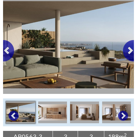
+
Contáctenos
Buscar propiedad
2
AP0563-3
3
3
198m