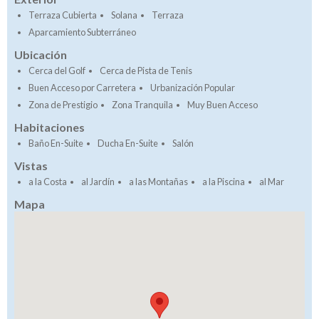
Terraza Cubierta
Solana
Terraza
Aparcamiento Subterráneo
Ubicación
Cerca del Golf
Cerca de Pista de Tenis
Buen Acceso por Carretera
Urbanización Popular
Zona de Prestigio
Zona Tranquila
Muy Buen Acceso
Habitaciones
Baño En-Suite
Ducha En-Suite
Salón
Vistas
a la Costa
al Jardín
a las Montañas
a la Piscina
al Mar
Mapa