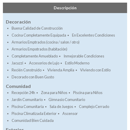
Descripción
Decoración
Buena Calidad de Construcción
Cocina Completamente Equipada
En Excelentes Condiciones
Armarios Emptrados (cocina / salon / otro)
Armarios Empotrados (habitación)
Completamente Amueblado
Inmejorable Condiciones
Jacuzzi
Accesorios de Lujo
Estilo Moderno
Recién Construido
Vivienda Amplia
Viviendo con Estilo
Decorado con Buen Gusto
Comunidad
Recepción 24h
Zona para Niños
Piscina para Niños
Jardín Comunitario
Gimnasio Comunitario
Piscina Comunitaria
Sala de Juegos
Complejo Cerrado
Piscina Climatizada Exterior
Ascensor
Comunidad Bien Cuidada
Exterior