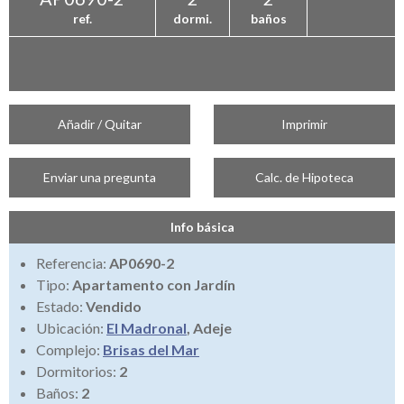
ref.
dormi.
baños
Añadir / Quitar
Imprimir
Enviar una pregunta
Calc. de Hipoteca
Info básica
Referencia:
AP0690-2
Tipo:
Apartamento con Jardín
Estado:
Vendido
Ubicación:
El Madronal
, Adeje
Complejo:
Brisas del Mar
Dormitorios:
2
Baños:
2