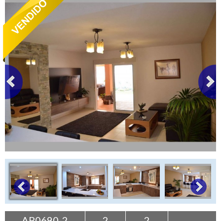
+
Contáctenos
Buscar propiedad
AP0690-2
2
2