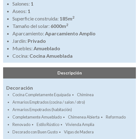
Salones:
1
Aseos:
1
2
Superficie construida:
185m
2
Tamaño del solar:
6000m
Aparcamiento:
Aparcamiento Amplio
Jardín:
Privado
Muebles:
Amueblado
Cocina:
Cocina Amueblada
Descripción
Decoración
Cocina Completamente Equipada
Chiminea
Armarios Emptrados (cocina / salon / otro)
Armarios Empotrados (habitación)
Completamente Amueblado
Chimenea Abierta
Reformado
Renovado
Estilo Rústico
Vivienda Amplia
Decorado con Buen Gusto
Vigas de Madera