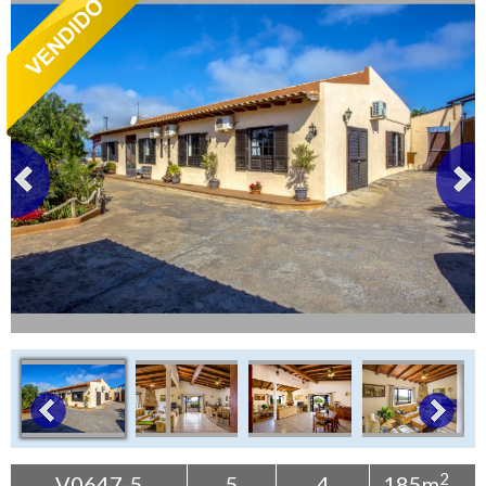
+
Contáctenos
Buscar propiedad
2
V0647-5
5
4
185m