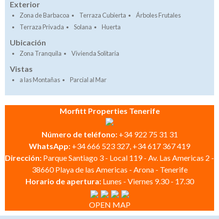
Exterior
Zona de Barbacoa
Terraza Cubierta
Árboles Frutales
Terraza Privada
Solana
Huerta
Ubicación
Zona Tranquila
Vivienda Solitaria
Vistas
a las Montañas
Parcial al Mar
Morfitt Properties Tenerife
Número de teléfono:
+34 922 75 31 31
WhatsApp:
+34 666 523 327, +34 617 367 419
Dirección:
Parque Santiago 3 - Local 119 - Av. Las Americas 2 -
38660 Playa de las Americas - Arona - Tenerife
Horario de apertura:
Lunes - Viernes 9.30 - 17.30
OPEN MAP