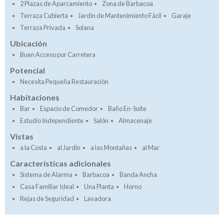
2 Plazas de Aparcamiento
Zona de Barbacoa
Terraza Cubierta
Jardín de Mantenimiento Fácil
Garaje
Terraza Privada
Solana
Ubicación
Buen Acceso por Carretera
Potencial
Necesita Pequeña Restauración
Habitaciones
Bar
Espacio de Comedor
Baño En-Suite
Estudio Independiente
Salón
Almacenaje
Vistas
a la Costa
al Jardín
a las Montañas
al Mar
Características adicionales
Sistema de Alarma
Barbacoa
Banda Ancha
Casa Familiar Ideal
Una Planta
Horno
Rejas de Seguridad
Lavadora