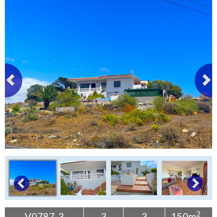
+
Contáctenos
Buscar propiedad
2
V0787-3
3
3
150m