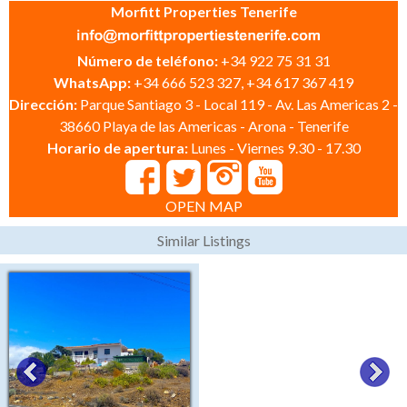
Morfitt Properties Tenerife
Número de teléfono:
+34 922 75 31 31
WhatsApp:
+34 666 523 327, +34 617 367 419
Dirección:
Parque Santiago 3 - Local 119 - Av. Las Americas 2 -
38660 Playa de las Americas - Arona - Tenerife
Horario de apertura:
Lunes - Viernes 9.30 - 17.30
OPEN MAP
Similar Listings