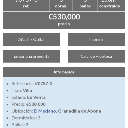
ref.
dormi.
baños
construido
€530,000
precio
Añadir / Quitar
Imprimir
Enviar una pregunta
Calc. de Hipoteca
Info básica
Referencia:
V0787-3
Tipo:
Villa
Estado:
En Venta
Precio:
€530,000
Ubicación:
El Medano
, Granadilla de Abona
Dormitorios:
3
Baños:
3