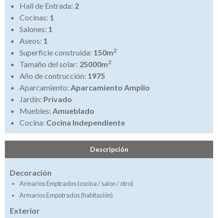
Hall de Entrada:
2
Cocinas:
1
Salones:
1
Aseos:
1
2
Superficie construida:
150m
2
Tamaño del solar:
25000m
Año de contrucción:
1975
Aparcamiento:
Aparcamiento Amplio
Jardín:
Privado
Muebles:
Amueblado
Cocina:
Cocina Independiente
Descripción
Decoración
Armarios Emptrados (cocina / salon / otro)
Armarios Empotrados (habitación)
Exterior