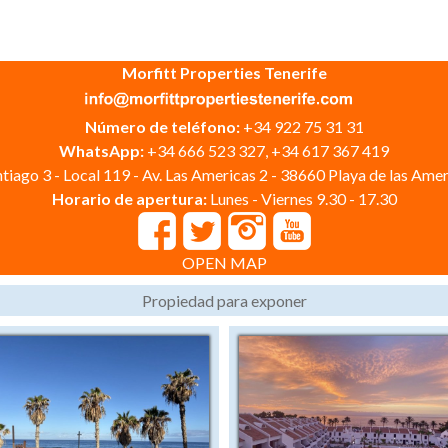
Morfitt Properties Tenerife
Número de teléfono:
+34 922 75 31 31
WhatsApp:
+34 666 523 327, +34 617 367 419
tiago 3 - Local 119 - Av. Las Americas 2 - 38660 Playa de las Amer
Horario de apertura:
Lunes - Viernes 9.30 - 17.30
OPEN MAP
Propiedad para exponer