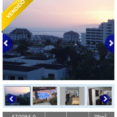
+
Contáctenos
Buscar propiedad
2
ST0094-0
38m