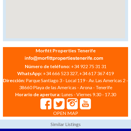
Morfitt Properties Tenerife
Número de teléfono:
+34 922 75 31 31
WhatsApp:
+34 666 523 327, +34 617 367 419
Dirección:
Parque Santiago 3 - Local 119 - Av. Las Americas 2 -
38660 Playa de las Americas - Arona - Tenerife
Horario de apertura:
Lunes - Viernes 9.30 - 17.30
OPEN MAP
Similar Listings